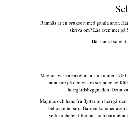
Sc
Ramnäs är en bruksort med gamla anor. Här ha
skriva om? Läs även mer p
Här har vi samlat 
Magnus var en enkel man som under 1700-tal
hammare på den västra stranden av Kålbä
herrgårdsbyggnaden. Detta var 
Magnus och hans fru flyttar in i herrgården o
behövande barn. Barnen kommer även til
verksamheten i Ramnäs och barnhemmet i