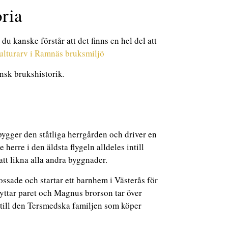
ria
u kanske förstår att det finns en hel del att
lturarv i Ramnäs bruksmiljö
ensk brukshistorik.
ygger den ståtliga herrgården och driver en
rre i den äldsta flygeln alldeles intill
att likna alla andra byggnader.
rossade och startar ett barnhem i Västerås för
yttar paret och Magnus brorson tar över
 till den Tersmedska familjen som köper