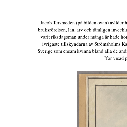
Jacob Tersmeden (på bilden ovan) avlider ha
bruksrörelsen, lån, arv och tämligen inveck
varit riksdagsman under många år hade hon 
ivrigaste tillskyndarna av Strömsholms Ka
Sverige som ensam kvinna bland alla de an
”för visad 