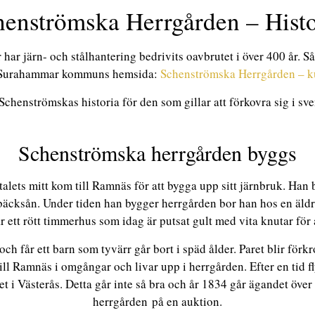
henströmska Herrgården – Histo
r järn- och stålhantering bedrivits oavbrutet i över 400 år. Så d
å Surahammar kommuns hemsida:
Schenströmska Herrgården – ku
Schenströmskas historia för den som gillar att förkovra sig i sv
Schenströmska herrgården byggs
ets mitt kom till Ramnäs för att bygga upp sitt järnbruk. Han b
cksån. Under tiden han bygger herrgården bor han hos en äldre he
ett rött timmerhus som idag är putsat gult med vita knutar för 
ch får ett barn som tyvärr går bort i späd ålder. Paret blir förk
l Ramnäs i omgångar och livar upp i herrgården. Efter en tid fl
 Västerås. Detta går inte så bra och år 1834 går ägandet över
herrgården på en auktion.