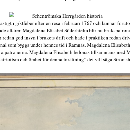
stigt i giktfeber efter en resa i februari 1767 och lämnar föruto
lade affärer. Magdalena Elisabet Söderhielm blir nu brukspatro
redan god insyn i brukets drift och hade i praktiken redan drivi
nal som byggs under hennes tid i Ramnäs. Magdalena Elisabeth t
dra patronerna. Magdalena Elisabeth belönas tillsammans med 
patriotism och ömhet för denna inrättning” det vill säga Ströms