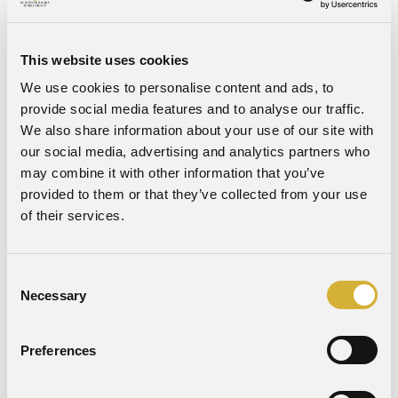
boendemöjligheter kan vi dessutom välkomna grupper av
olika storlek.
Har ni bokningsplaner?
This website uses cookies
We use cookies to personalise content and ads, to
Om ni planerar er nästa ”kick-off” och letar efter en plats
provide social media features and to analyse our traffic.
som verkligen gör intryck, är Schenströmska Herrgården det
We also share information about your use of our site with
självklara valet. Kontakta oss redan idag för att upptäcka
our social media, advertising and analytics partners who
alla möjligheter som väntar er på vår fantastiska herrgård
may combine it with other information that you’ve
nära Västerås.
provided to them or that they’ve collected from your use
of their services.
Låt er konferens bli mer än bara ett möte – gör det till en
upplevelse på Schenströmska Herrgården.
Consent
Necessary
Selection
Skräddarsy konferens eller boka
Preferences
konferenspaket